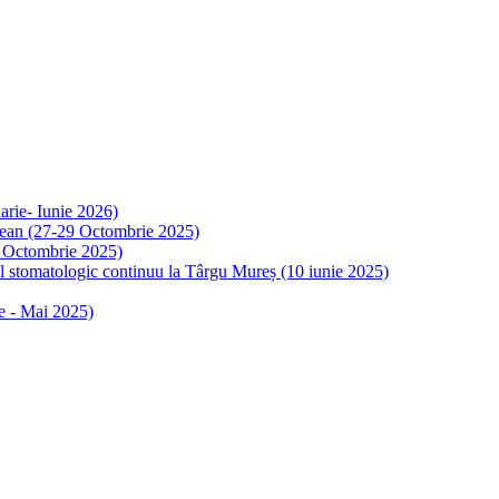
rie- Iunie 2026)
ulean (27-29 Octombrie 2025)
4 Octombrie 2025)
al stomatologic continuu la Târgu Mureș (10 iunie 2025)
e - Mai 2025)