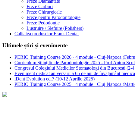
Freze Diamantate
Freze Carburi
Freze Chirurgicale
Freze pentru Parodontologie
Freze Pedodonție
Lustruire / Slefuire (Polishers)
Calitatea produselor Frank Dental
Ultimele știri și evenimente
PERIO Training Course 2026 - 4 module - Cluj-Napoca (Februa
Curriculum Științific de Parodontologie 2025 - Prof Anton Sc
Congresul Colegiului Medicilor Stomatologi din București (2-
Eveniment dedicat aniversării a 65 de ani de învățământ medic
iDent Evolution ed.7 (10-12 Aprilie 2025)
PERIO Training Course 2025 - 4 module - Cluj-Napoca (Marti
Concepte clinice
Clean and Seal
Sticky bone