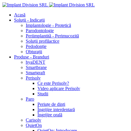
Acasă
Soluții - Indicații
Implantologie - Protetică
Parodontologie
Periimplantită - Perimucozită
Soluții profilactice
Pedodonție
Obturații
Produse - Branduri
hyaDENT
Smartbrane
Smartgraft
Perisolv
Ce este Perisolv?
Video aplicare Perisolv
Studii
Paro
Periuțe de dinți
Îngrijire interdentară
Îngrijire orală
Carisolv
QuietOn
QuietOn: Introducere