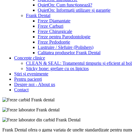
QuietOn: Cum funcționează?
QuietOn: Informații utilizare și garanție
Frank Dental
Freze Diamantate
Freze Carburi
Freze Chirurgicale
Freze pentru Parodontologie
Freze Pedodonție
Lustruire / Slefuire (Polishers)
Calitatea produselor Frank Dental
Concepte clinice
CLEAN & SEAL: Tratamentul timpuriu și eficient al bolii
Sticky bone: grefare cu os lipicios
Știri și evenimente
Pentru pacienți
Despre noi - About us
Contact
Frank Dental ofera o gama variata de unelte standardizate pentru numer