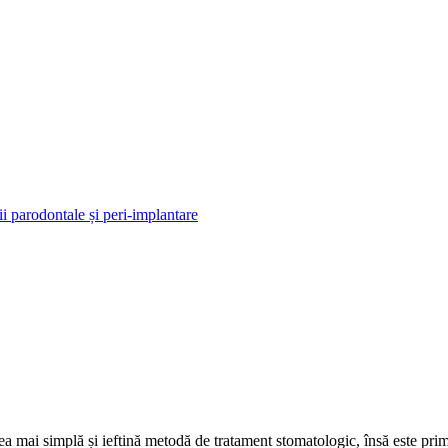
 parodontale și peri-implantare
ea mai simplă și ieftină metodă de tratament stomatologic, însă este pr