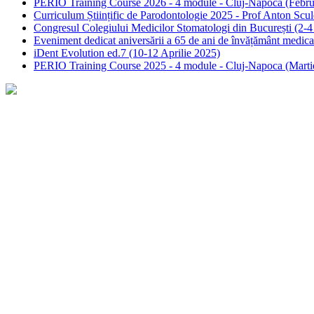
PERIO Training Course 2026 - 4 module - Cluj-Napoca (Februa
Curriculum Științific de Parodontologie 2025 - Prof Anton Sc
Congresul Colegiului Medicilor Stomatologi din București (2-
Eveniment dedicat aniversării a 65 de ani de învățământ medic
iDent Evolution ed.7 (10-12 Aprilie 2025)
PERIO Training Course 2025 - 4 module - Cluj-Napoca (Marti
Concepte clinice
Clean and Seal
Sticky bone
Informații pentru pacienți
Știri și evenimente
Contact
Despre noi - About us
Soluții - Indicații