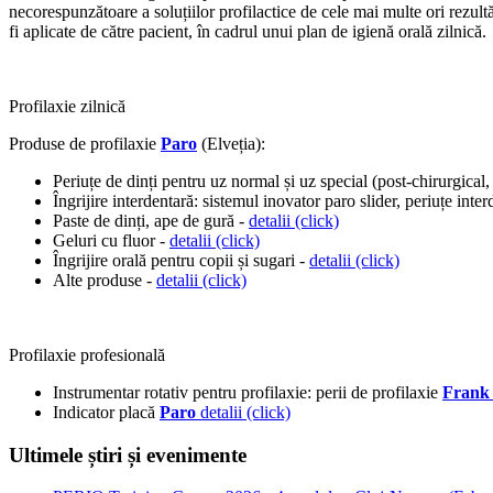
necorespunzătoare a soluțiilor profilactice de cele mai multe ori rezultă
fi aplicate de către pacient, în cadrul unui plan de igienă orală zilnică.
Profilaxie zilnică
Produse de profilaxie
Paro
(Elveția):
Periuțe de dinți pentru uz normal și uz special (post-chirurgical, 
Îngrijire interdentară: sistemul inovator paro slider, periuțe inte
Paste de dinți, ape de gură -
detalii (click)
Geluri cu fluor -
detalii (click)
Îngrijire orală pentru copii și sugari -
detalii (click)
Alte produse -
detalii (click)
Profilaxie profesională
Instrumentar rotativ pentru profilaxie: perii de profilaxie
Frank 
Indicator placă
Paro
detalii (click)
Ultimele știri și evenimente