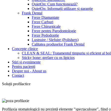
QuietOn: Cum funcționează?
QuietOn: Informații utilizare și garanție
Frank Dental
Freze Diamantate
Freze Carburi
Freze Chirurgicale
Freze pentru Parodontologie
Freze Pedodonție
Lustruire / Slefuire (Polishers)
Calitatea produselor Frank Dental
Concepte clinice
CLEAN & SEAL: Tratamentul timpuriu și eficient al bolii
Sticky bone: grefare cu os lipicios
Știri și evenimente
Pentru pacienți
Despre noi - About us
Contact
Soluții profilactice
Profilaxia stomatologică nu prezintă elemente "spectaculoase", fiind c