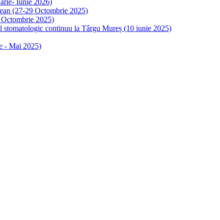
rie- Iunie 2026)
ulean (27-29 Octombrie 2025)
4 Octombrie 2025)
al stomatologic continuu la Târgu Mureș (10 iunie 2025)
e - Mai 2025)