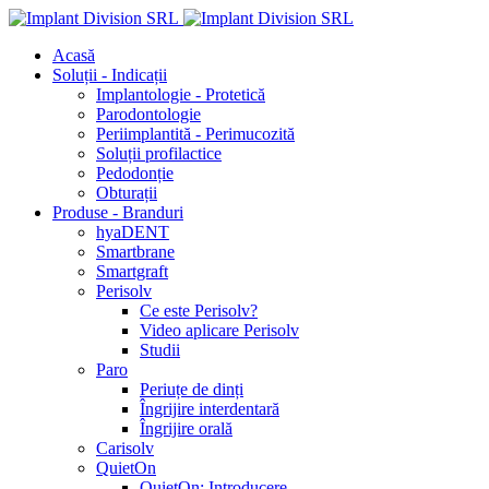
Acasă
Soluții - Indicații
Implantologie - Protetică
Parodontologie
Periimplantită - Perimucozită
Soluții profilactice
Pedodonție
Obturații
Produse - Branduri
hyaDENT
Smartbrane
Smartgraft
Perisolv
Ce este Perisolv?
Video aplicare Perisolv
Studii
Paro
Periuțe de dinți
Îngrijire interdentară
Îngrijire orală
Carisolv
QuietOn
QuietOn: Introducere