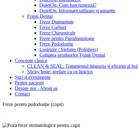
QuietOn: Cum funcționează?
QuietOn: Informații utilizare și garanție
Frank Dental
Freze Diamantate
Freze Carburi
Freze Chirurgicale
Freze pentru Parodontologie
Freze Pedodonție
Lustruire / Slefuire (Polishers)
Calitatea produselor Frank Dental
Concepte clinice
CLEAN & SEAL: Tratamentul timpuriu și eficient al bolii
Sticky bone: grefare cu os lipicios
Știri și evenimente
Pentru pacienți
Despre noi - About us
Contact
Freze pentru pedodonție (copii)