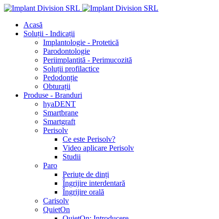
Acasă
Soluții - Indicații
Implantologie - Protetică
Parodontologie
Periimplantită - Perimucozită
Soluții profilactice
Pedodonție
Obturații
Produse - Branduri
hyaDENT
Smartbrane
Smartgraft
Perisolv
Ce este Perisolv?
Video aplicare Perisolv
Studii
Paro
Periuțe de dinți
Îngrijire interdentară
Îngrijire orală
Carisolv
QuietOn
QuietOn: Introducere